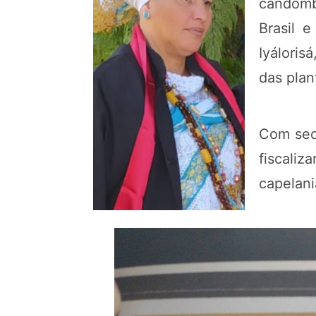
candomb
Brasil 
Iyáloris
das plan
Com sede
fiscaliz
capelani