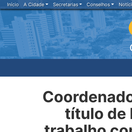
Início
A Cidade
Secretarias
Conselhos
Notíc
Coordenador
título d
trabalho co