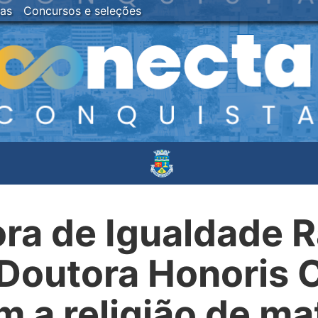
ias
Concursos e seleções
a de Igualdade R
e Doutora Honoris 
m a religião de mat