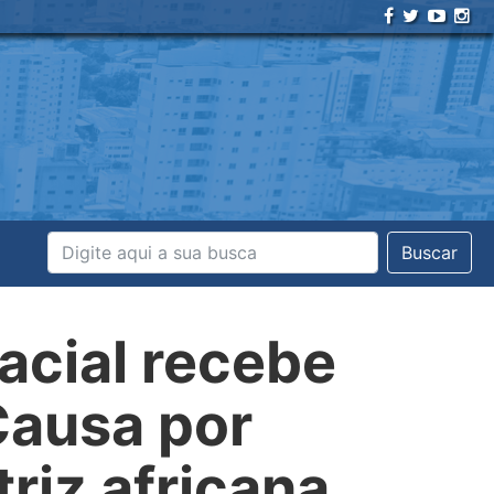
Buscar
acial recebe
Causa por
riz africana