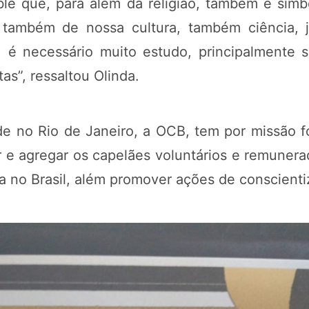
lé que, para além da religião, também é símb
e também de nossa cultura, também ciência, j
á, é necessário muito estudo, principalmente 
tas”, ressaltou Olinda.
 no Rio de Janeiro, a OCB, tem por missão fo
ar e agregar os capelães voluntários e remunera
a no Brasil, além promover ações de conscienti