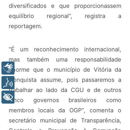
diversificados e que proporcionassem
equilíbrio regional”, registra a
reportagem.
“É um reconhecimento internacional,
mas também uma responsabilidade
Libras
enorme que o município de Vitória da
Conquista assume, pois passaremos a
Voz
trabalhar ao lado da CGU e de outros
+ Acessibilidade
cinco governos brasileiros como
membros locais da OGP”, comenta o
secretário municipal de Transparência,