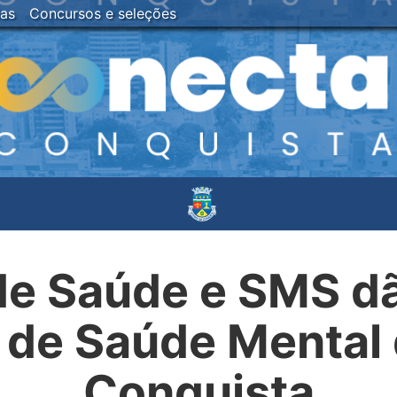
ias
Concursos e seleções
e Saúde e SMS dão 
 de Saúde Mental d
Conquista