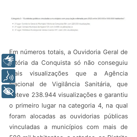
Em números totais, a Ouvidoria Geral de
Libras
Vitória da Conquista só não conseguiu
mais visualizações que a Agência
Voz
Nacional de Vigilância Sanitária, que
+ Acessibilidade
obteve 238.944 visualizações e garantiu
o primeiro lugar na categoria 4, na qual
foram alocadas as ouvidorias públicas
vinculadas a municípios com mais de