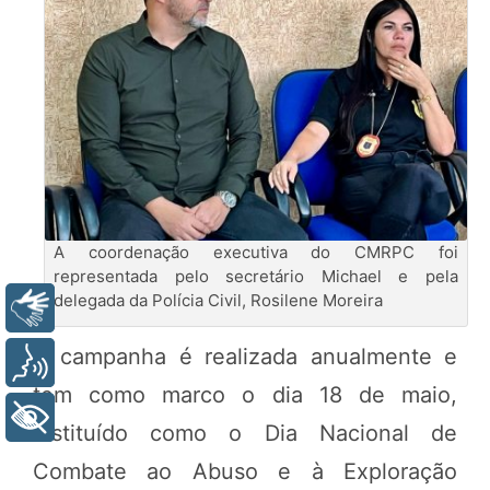
A coordenação executiva do CMRPC foi
representada pelo secretário Michael e pela
delegada da Polícia Civil, Rosilene Moreira
Libras
A campanha é realizada anualmente e
Voz
tem como marco o dia 18 de maio,
+ Acessibilidade
instituído como o Dia Nacional de
Combate ao Abuso e à Exploração