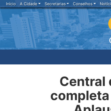
Início
A Cidade
Secretarias
Conselhos
Notíc
Central 
completa
Aplau