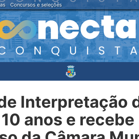
ias
Concursos e seleções
de Interpretação 
 10 anos e recebe
so da Câmara Mun