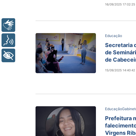
16/09/2025 17:02:25
Libras
Educação
Voz
Secretaria 
de Seminári
+ Acessibilidade
de Cabecei
15/09/2025 14:40:42
Educação
Gabinete
Prefeitura 
falecimento
Virgens Rib