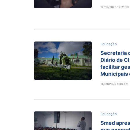
12/09/2025 12:21:10
Educação
Secretaria 
Diário de Cl
facilitar g
Municipais 
11/09/2025 16:30:21
Educação
Smed aprese
que conced