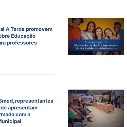
nal A Tarde promovem
obre Educação
ara professores
 Smed, representantes
aúde apresentam
irmado com a
Municipal