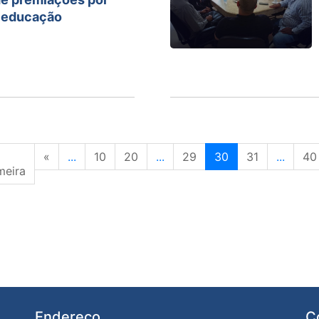
 educação
«
...
10
20
...
29
30
31
...
40
meira
Endereço
C