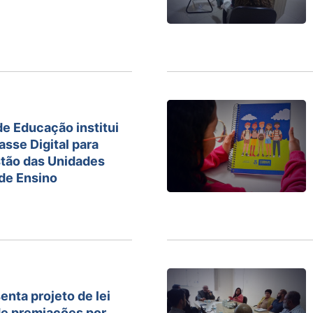
de Educação institui
asse Digital para
estão das Unidades
de Ensino
nta projeto de lei
e premiações por