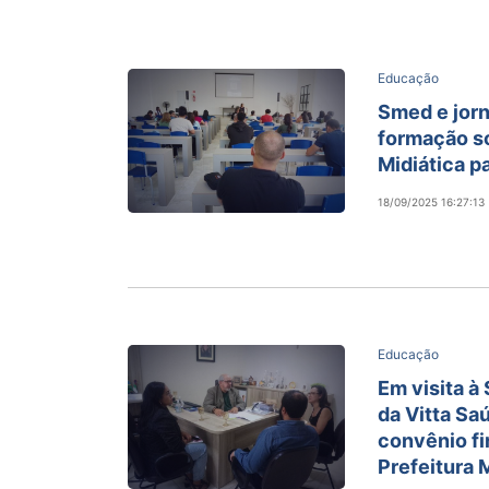
Educação
Smed e jor
formação s
Midiática p
18/09/2025 16:27:13
Educação
Em visita à
da Vitta S
convênio f
Prefeitura 