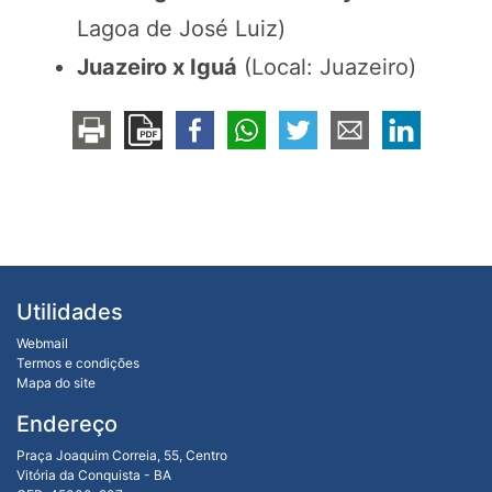
Lagoa de José Luiz)
Juazeiro x Iguá
(Local: Juazeiro)
Utilidades
Webmail
Termos e condições
Mapa do site
Endereço
Praça Joaquim Correia, 55, Centro
Vitória da Conquista - BA