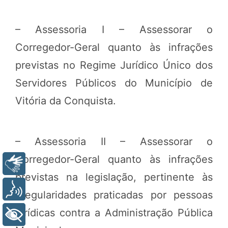
– Assessoria I – Assessorar o
Corregedor-Geral quanto às infrações
previstas no Regime Jurídico Único dos
Servidores Públicos do Município de
Vitória da Conquista.
– Assessoria II – Assessorar o
Corregedor-Geral quanto às infrações
Libras
previstas na legislação, pertinente às
Voz
irregularidades praticadas por pessoas
jurídicas contra a Administração Pública
+ Acessibilidade