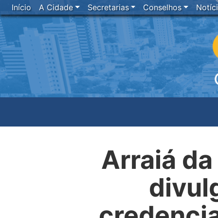
Início
A Cidade
Secretarias
Conselhos
Notíc
Arraiá da
divul
credencia