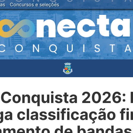
ias
Concursos e seleções
 Conquista 2026: 
ga classificação fi
mento de bandas 